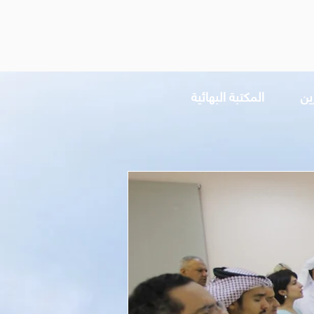
ين
المكتبة البهائية