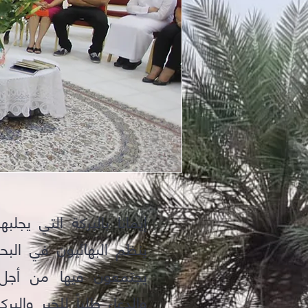
إيمانا بالبركة التي يجلبها
ينظم البهائيون في البح
يجتمعون فيها من أجل إث
والدعاء طلباً للخير والبر