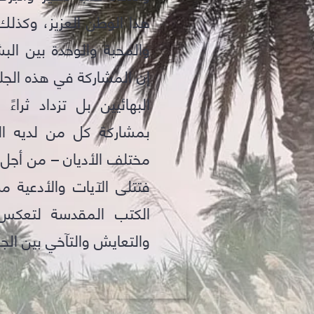
هذا الوطن العزيز، وكذلك
والمحبة والوحدة بين البش
إن المشاركة في هذه الجل
البهائيين بل تزداد ثراءً
بمشاركة كل من لديه ال
مختلف الأديان – من أجل 
فتتلى الآيات والأدعية من
الكتب المقدسة لتعكس ر
والتعايش والتآخي بين الج