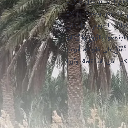
ام الله عز وجل سكينة
والتفكر ومنبعاً للبركة
لوك القويم والتخلق
اجتمعوا بالرَّوْح والرَّيْحَان
ا تُفْتَحُ على قلوبكم أبواب
سكم على استقامة وتَروا