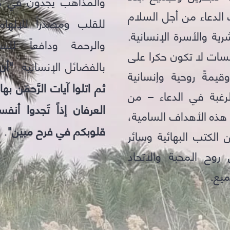
والمذاهب يجدون في كل
 الدعاء من أجل السلام
للقلب ومصدراً للإلهام 
رية والأسرة الإنسانية.
والرحمة ودافعاً للس
سات لا تكون حكرا على
بالفضائل الإنسانية
"أن 
 وقيمةً روحية وإنسانية
ثم اتلوا آيات الرَّحمَن به
رغبة في الدعاء – من
العرفان إذاً تَجدوا أنف
هذه الأهداف السامية،
قلوبكم في فرح مبين"
.
 الكتب البهائية وسائر
وح المحبة والاتحاد
ميع.