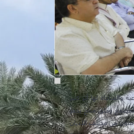
ية والمناجاة لها أثر كبير
لمجتمع وخلق مناخ يحفز
منون من مختلف الأديان