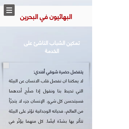
البهائيون في البحرين
تمكين الشباب الناشئ على
الخدمة
يتفضل حضرة شوقي أفندي:
لا يمكننا ان نفصل قلب الانسان عن البيئة
التي تحيط بنا ونقول إذا صلُح أحدهما
فسيتحسن كل شيءٍ. الإنسان جزء لا يتجزّأ
من العالم، فحياته الوجدانية تؤثر على البيئة
تتأثر بها بشدّة ايضًا. كل منهما يؤثّر في