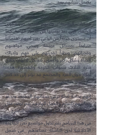
يكتمل شبابهم بعد.
يتوق الشباب الناشئ للنموّ والمساهمة "في
مقدرات البشرية"، ولديهم العديد من القوى
الرائعة، التي يعد تنميتها من الأمور الهامة. كما
أن مستوى جديداً من الوعي يعزز لديهم اهتماماً
متزايداً بمسائل عميقة وينمي مواهبهم
وقدراتهم. ونظراً لقدرتهم على فهم وإدراك
الحياة بشكل أكبر وأعمق، تتشكل لديهم، خلال
فترة الثلاث سنوات الحرجة والقصيرة هذه،
أفكار حول الفرد والمجتمع قد تؤثر إلى حد كبير
على بقية حياتهم.
إنّهم بحاجة لبيئة ترعى صفاتهم الحميدة وتحفّز
حماسهم للتعلّم والعمل الهادف. يتم توفير مثل
هذه البيئة في برنامج تمكين الشباب الناشئ.
في هذا البرنامج يتم تناول مواضيع تعزز القاعدة
الأخلاقية لدى الناشئة. تساعدهم في صقل