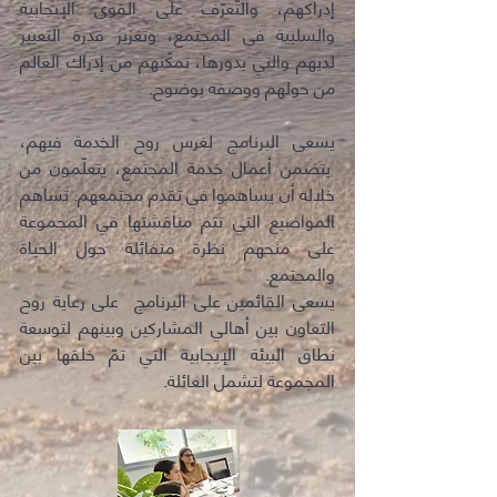
إدراكهم، والتّعرّف على القوى الإيجابية
والسلبية في المجتمع، وتعزيز قدرة التعبير
لديهم والتي بدورها، تمكّنهم من إدراك العالم
من حولهم ووصفه بوضوح.
يسعى البرنامج لغرس روح الخدمة فيهم،
يتضمن أعمال خدمة المجتمع، يتعلّمون من
خلاله أن يساهموا في تقدم مجتمعهم. تساهم
المواضيع التي تتم مناقشتها في المجموعة
على منحهم نظرة متفائلة حول الحياة
والمجتمع.
يسعى القائمين على البرنامج على رعاية روح
التعاون بين أهالي المشاركين وبينهم لتوسعة
نطاق البيئة الإيجابية التي تمّ خلقها بين
المجموعة لتشمل العائلة.